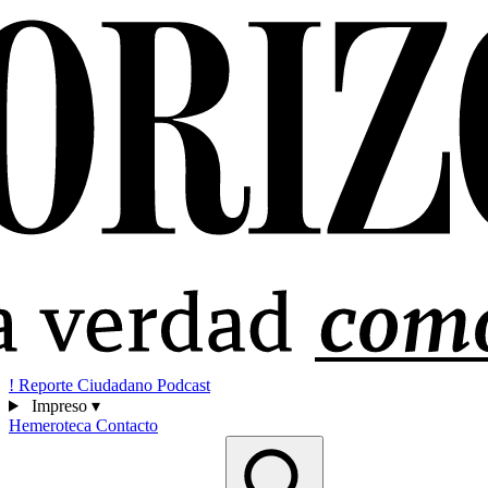
!
Reporte Ciudadano
Podcast
Impreso
▾
Hemeroteca
Contacto