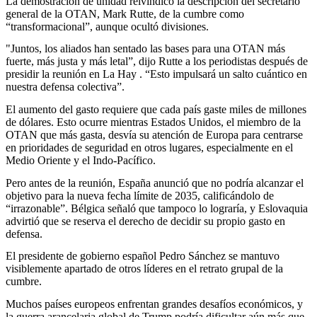
La demostración de unidad reivindicó la descripción del secretario
general de la OTAN, Mark Rutte, de la cumbre como
“transformacional”, aunque ocultó divisiones.
"Juntos, los aliados han sentado las bases para una OTAN más
fuerte, más justa y más letal”, dijo Rutte a los periodistas después de
presidir la reunión en La Hay . “Esto impulsará un salto cuántico en
nuestra defensa colectiva”.
El aumento del gasto requiere que cada país gaste miles de millones
de dólares. Esto ocurre mientras Estados Unidos, el miembro de la
OTAN que más gasta, desvía su atención de Europa para centrarse
en prioridades de seguridad en otros lugares, especialmente en el
Medio Oriente y el Indo-Pacífico.
Pero antes de la reunión, España anunció que no podría alcanzar el
objetivo para la nueva fecha límite de 2035, calificándolo de
“irrazonable”. Bélgica señaló que tampoco lo lograría, y Eslovaquia
advirtió que se reserva el derecho de decidir su propio gasto en
defensa.
El presidente de gobierno español Pedro Sánchez se mantuvo
visiblemente apartado de otros líderes en el retrato grupal de la
cumbre.
Muchos países europeos enfrentan grandes desafíos económicos, y
la guerra arancelaria global de Trump podría dificultar aún más que