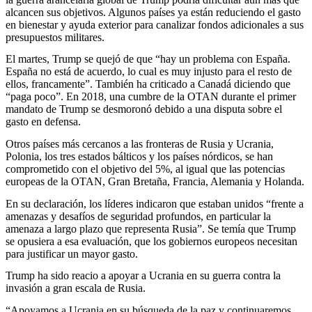
alcancen sus objetivos. Algunos países ya están reduciendo el gasto
en bienestar y ayuda exterior para canalizar fondos adicionales a sus
presupuestos militares.
El martes, Trump se quejó de que “hay un problema con España.
España no está de acuerdo, lo cual es muy injusto para el resto de
ellos, francamente”. También ha criticado a Canadá diciendo que
“paga poco”. En 2018, una cumbre de la OTAN durante el primer
mandato de Trump se desmoronó debido a una disputa sobre el
gasto en defensa.
Otros países más cercanos a las fronteras de Rusia y Ucrania,
Polonia, los tres estados bálticos y los países nórdicos, se han
comprometido con el objetivo del 5%, al igual que las potencias
europeas de la OTAN, Gran Bretaña, Francia, Alemania y Holanda.
En su declaración, los líderes indicaron que estaban unidos “frente a
amenazas y desafíos de seguridad profundos, en particular la
amenaza a largo plazo que representa Rusia”. Se temía que Trump
se opusiera a esa evaluación, que los gobiernos europeos necesitan
para justificar un mayor gasto.
Trump ha sido reacio a apoyar a Ucrania en su guerra contra la
invasión a gran escala de Rusia.
“Apoyamos a Ucrania en su búsqueda de la paz y continuaremos