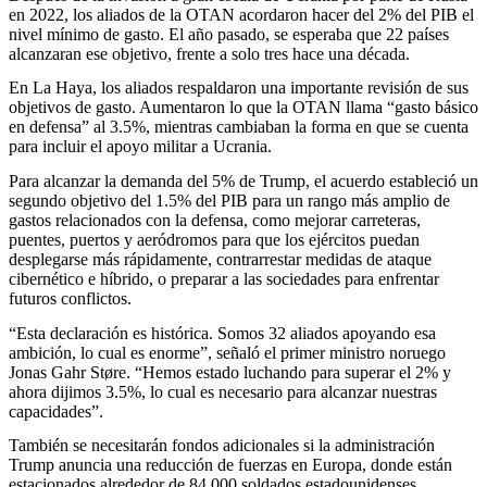
en 2022, los aliados de la OTAN acordaron hacer del 2% del PIB el
nivel mínimo de gasto. El año pasado, se esperaba que 22 países
alcanzaran ese objetivo, frente a solo tres hace una década.
En La Haya, los aliados respaldaron una importante revisión de sus
objetivos de gasto. Aumentaron lo que la OTAN llama “gasto básico
en defensa” al 3.5%, mientras cambiaban la forma en que se cuenta
para incluir el apoyo militar a Ucrania.
Para alcanzar la demanda del 5% de Trump, el acuerdo estableció un
segundo objetivo del 1.5% del PIB para un rango más amplio de
gastos relacionados con la defensa, como mejorar carreteras,
puentes, puertos y aeródromos para que los ejércitos puedan
desplegarse más rápidamente, contrarrestar medidas de ataque
cibernético e híbrido, o preparar a las sociedades para enfrentar
futuros conflictos.
“Esta declaración es histórica. Somos 32 aliados apoyando esa
ambición, lo cual es enorme”, señaló el primer ministro noruego
Jonas Gahr Støre. “Hemos estado luchando para superar el 2% y
ahora dijimos 3.5%, lo cual es necesario para alcanzar nuestras
capacidades”.
También se necesitarán fondos adicionales si la administración
Trump anuncia una reducción de fuerzas en Europa, donde están
estacionados alrededor de 84,000 soldados estadounidenses,