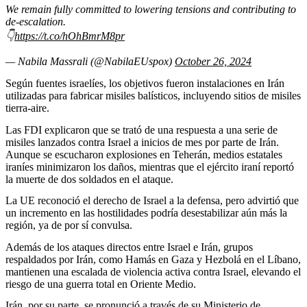
We remain fully committed to lowering tensions and contributing to
de-escalation.
👇
https://t.co/hOhBmrM8pr
— Nabila Massrali (@NabilaEUspox)
October 26, 2024
Según fuentes israelíes, los objetivos fueron instalaciones en Irán
utilizadas para fabricar misiles balísticos, incluyendo sitios de misiles
tierra-aire.
Las FDI explicaron que se trató de una respuesta a una serie de
misiles lanzados contra Israel a inicios de mes por parte de Irán.
Aunque se escucharon explosiones en Teherán, medios estatales
iraníes minimizaron los daños, mientras que el ejército iraní reportó
la muerte de dos soldados en el ataque.
La UE reconoció el derecho de Israel a la defensa, pero advirtió que
un incremento en las hostilidades podría desestabilizar aún más la
región, ya de por sí convulsa.
Además de los ataques directos entre Israel e Irán, grupos
respaldados por Irán, como Hamás en Gaza y Hezbolá en el Líbano,
mantienen una escalada de violencia activa contra Israel, elevando el
riesgo de una guerra total en Oriente Medio.
Irán, por su parte, se pronunció a través de su Ministerio de