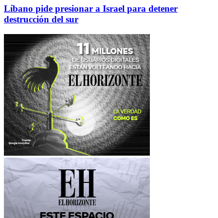
Líbano pide presionar a Israel para detener
destrucción del sur