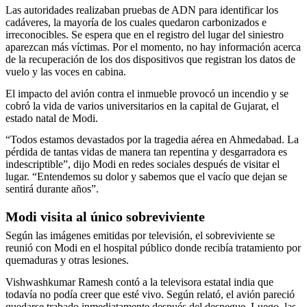
Las autoridades realizaban pruebas de ADN para identificar los
cadáveres, la mayoría de los cuales quedaron carbonizados e
irreconocibles. Se espera que en el registro del lugar del siniestro
aparezcan más víctimas. Por el momento, no hay información acerca
de la recuperación de los dos dispositivos que registran los datos de
vuelo y las voces en cabina.
El impacto del avión contra el inmueble provocó un incendio y se
cobró la vida de varios universitarios en la capital de Gujarat, el
estado natal de Modi.
“Todos estamos devastados por la tragedia aérea en Ahmedabad. La
pérdida de tantas vidas de manera tan repentina y desgarradora es
indescriptible”, dijo Modi en redes sociales después de visitar el
lugar. “Entendemos su dolor y sabemos que el vacío que dejan se
sentirá durante años”.
Modi visita al único sobreviviente
Según las imágenes emitidas por televisión, el sobreviviente se
reunió con Modi en el hospital público donde recibía tratamiento por
quemaduras y otras lesiones.
Vishwashkumar Ramesh contó a la televisora estatal india que
todavía no podía creer que esté vivo. Según relató, el avión pareció
quedarse trabado inmediatamente después del despegue. Luego, las