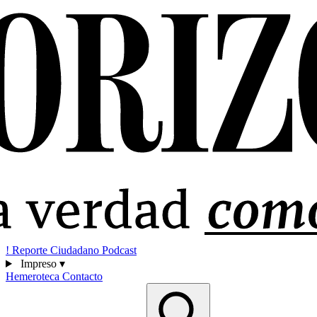
!
Reporte Ciudadano
Podcast
Impreso
▾
Hemeroteca
Contacto