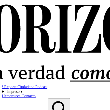
!
Reporte Ciudadano
Podcast
Impreso
▾
Hemeroteca
Contacto