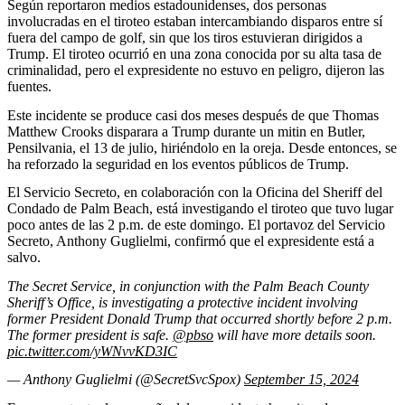
Según reportaron medios estadounidenses, dos personas
involucradas en el tiroteo estaban intercambiando disparos entre sí
fuera del campo de golf, sin que los tiros estuvieran dirigidos a
Trump. El tiroteo ocurrió en una zona conocida por su alta tasa de
criminalidad, pero el expresidente no estuvo en peligro, dijeron las
fuentes.
Este incidente se produce casi dos meses después de que Thomas
Matthew Crooks disparara a Trump durante un mitin en Butler,
Pensilvania, el 13 de julio, hiriéndolo en la oreja. Desde entonces, se
ha reforzado la seguridad en los eventos públicos de Trump.
El Servicio Secreto, en colaboración con la Oficina del Sheriff del
Condado de Palm Beach, está investigando el tiroteo que tuvo lugar
poco antes de las 2 p.m. de este domingo. El portavoz del Servicio
Secreto, Anthony Guglielmi, confirmó que el expresidente está a
salvo.
The Secret Service, in conjunction with the Palm Beach County
Sheriff’s Office, is investigating a protective incident involving
former President Donald Trump that occurred shortly before 2 p.m.
The former president is safe.
@pbso
will have more details soon.
pic.twitter.com/yWNvvKD3IC
— Anthony Guglielmi (@SecretSvcSpox)
September 15, 2024