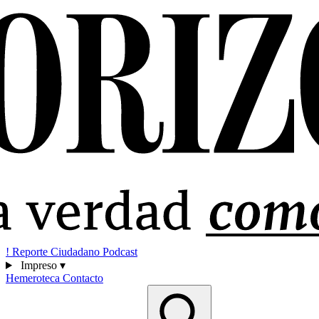
!
Reporte Ciudadano
Podcast
Impreso
▾
Hemeroteca
Contacto