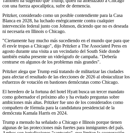
También ha sugerido que Trump, quien ha amenazado a Chicago
con una fuerza apocalíptica, sufre de demencia.
Pritzker, considerado como un posible contendiente para la Casa
Blanca en 2028, ha luchado enérgicamente contra cualquier
intervención federal junto con Johnson, diciendo que no es deseada
ni necesaria en Illinois o Chicago.
"Ciertamente hay mucho más sucediendo en el mundo que para que
él envíe tropas a Chicago", dijo Pritzker a The Associated Press en
agosto durante una visita a un vecindario del South Side donde
también estaba presente un videógrafo de campaña. "Debería
centrarse en algunos de los problemas más grandes".
Pritzker alega que Trump está tratando de militarizar las ciudades
para afectar el resultado de las elecciones de 2026 al obstaculizar los
esfuerzos de votación en bastiones demócratas como Chicago.
El heredero de la fortuna del hotel Hyatt busca un tercer mandato
como gobernador el próximo año y ha evitado preguntas sobre
ambiciones más altas. Pritzker fue uno de los considerados como
compañero de fórmula para la candidatura presidencial de la
demócrata Kamala Harris en 2024.
Trump a menudo ha señalado a Chicago e Illinois porque tienen
algunas de las protecciones más fuertes para inmigrantes del país.
Ambos son jurisdicciones "santuario", que limitan la cooperación