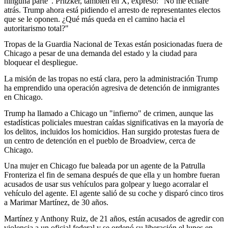
ninguna parte". Pritzker, también en X, expresó: "No me echaré
atrás. Trump ahora está pidiendo el arresto de representantes electos
que se le oponen. ¿Qué más queda en el camino hacia el
autoritarismo total?"
Tropas de la Guardia Nacional de Texas están posicionadas fuera de
Chicago a pesar de una demanda del estado y la ciudad para
bloquear el despliegue.
La misión de las tropas no está clara, pero la administración Trump
ha emprendido una operación agresiva de detención de inmigrantes
en Chicago.
Trump ha llamado a Chicago un "infierno" de crimen, aunque las
estadísticas policiales muestran caídas significativas en la mayoría de
los delitos, incluidos los homicidios. Han surgido protestas fuera de
un centro de detención en el pueblo de Broadview, cerca de
Chicago.
Una mujer en Chicago fue baleada por un agente de la Patrulla
Fronteriza el fin de semana después de que ella y un hombre fueran
acusados de usar sus vehículos para golpear y luego acorralar el
vehículo del agente. El agente salió de su coche y disparó cinco tiros
a Marimar Martínez, de 30 años.
Martínez y Anthony Ruiz, de 21 años, están acusados de agredir con
violencia a un oficial federal y se ordenó su liberación el lunes en