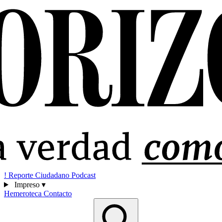
!
Reporte Ciudadano
Podcast
Impreso
▾
Hemeroteca
Contacto