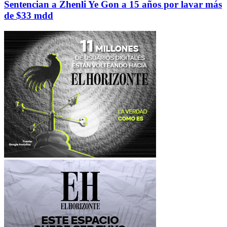
Sentencian a Zhenli Ye Gon a 15 años por lavar más
de $33 mdd