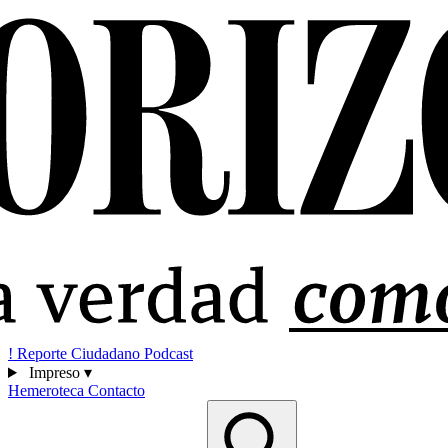
!
Reporte Ciudadano
Podcast
Impreso
▾
Hemeroteca
Contacto