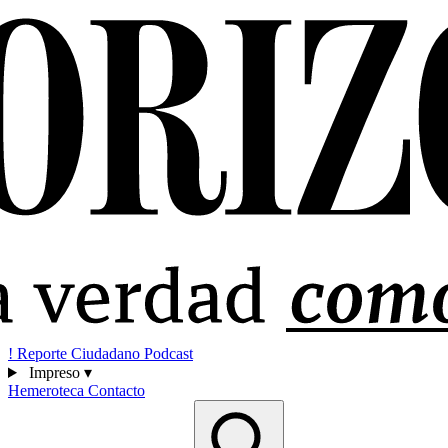
!
Reporte Ciudadano
Podcast
Impreso
▾
Hemeroteca
Contacto