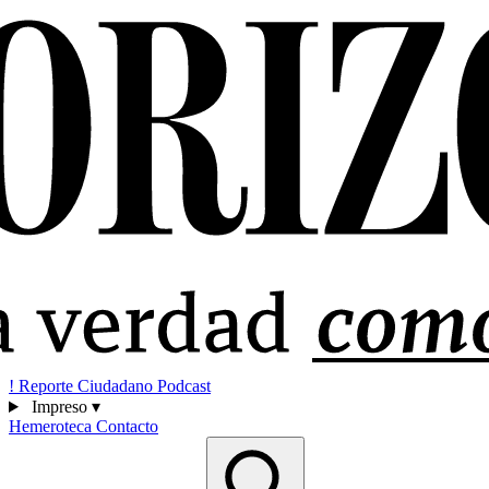
!
Reporte Ciudadano
Podcast
Impreso
▾
Hemeroteca
Contacto