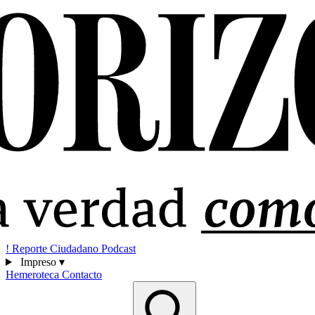
!
Reporte Ciudadano
Podcast
Impreso
▾
Hemeroteca
Contacto