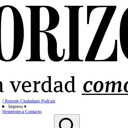
!
Reporte Ciudadano
Podcast
Impreso
▾
Hemeroteca
Contacto