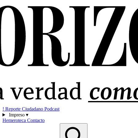
!
Reporte Ciudadano
Podcast
Impreso
▾
Hemeroteca
Contacto