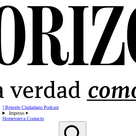
!
Reporte Ciudadano
Podcast
Impreso
▾
Hemeroteca
Contacto