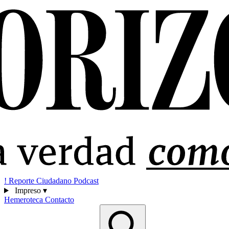
!
Reporte Ciudadano
Podcast
Impreso
▾
Hemeroteca
Contacto