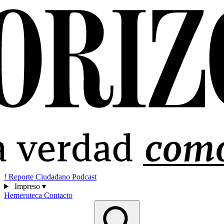
!
Reporte Ciudadano
Podcast
Impreso
▾
Hemeroteca
Contacto