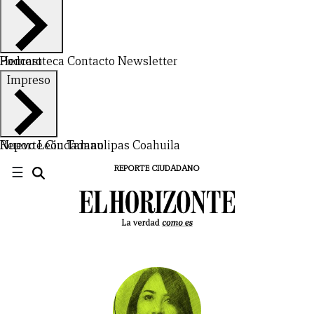
Hemeroteca
Podcast
Contacto
Newsletter
Impreso
Nuevo León
Reporte Ciudadano
Tamaulipas
Coahuila
☰
REPORTE CIUDADANO