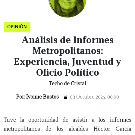
OPINIÓN
Análisis de Informes
Metropolitanos:
CERRAR
Experiencia, Juventud y
Oficio Político
X
Techo de Cristal
NUEVO
TAMAULIPAS
COAHUILA
NACIONAL
INTERNACIONAL
FINANZAS
OPINIÓN
DEPORTES
ESPECTÁCULOS
TENDENCIA
ESTILO
PODCAST
CONTACTO
NEWSLETTER
HEMEROTECA
SUPLEMENTOS
Por:
Ivonne Bustos
03 Octubre 2025, 00:00
LEÓN
DE
VIDA
Tuve la oportunidad de asistir a los informes
metropolitanos de los alcaldes Héctor García