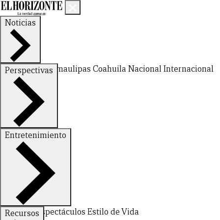
Noticias
Nuevo León
Tamaulipas
Coahuila
Nacional
Internacional
Perspectivas
Finanzas
Opinión
Entretenimiento
Deportes
Espectáculos
Estilo de Vida
Recursos