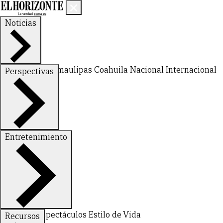
Noticias
Nuevo León
Tamaulipas
Coahuila
Nacional
Internacional
Perspectivas
Finanzas
Opinión
Entretenimiento
Deportes
Espectáculos
Estilo de Vida
Recursos