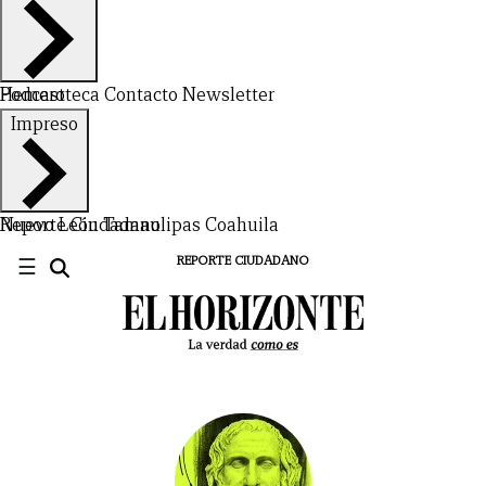
Hemeroteca
Podcast
Contacto
Newsletter
Impreso
Nuevo León
Reporte Ciudadano
Tamaulipas
Coahuila
☰
REPORTE CIUDADANO