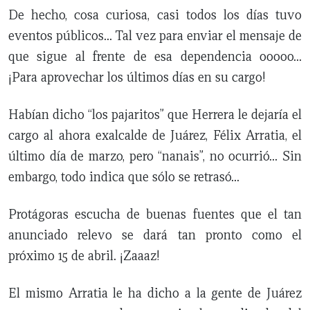
De hecho, cosa curiosa, casi todos los días tuvo
eventos públicos… Tal vez para enviar el mensaje de
que sigue al frente de esa dependencia ooooo…
¡Para aprovechar los últimos días en su cargo!
CERRAR
Habían dicho “los pajaritos” que Herrera le dejaría el
X
cargo al ahora exalcalde de Juárez, Félix Arratia, el
último día de marzo, pero “nanais”, no ocurrió… Sin
NUEVO
TAMAULIPAS
COAHUILA
NACIONAL
INTERNACIONAL
FINANZAS
OPINIÓN
DEPORTES
ESPECTÁCULOS
TENDENCIA
ESTILO
PODCAST
CONTACTO
NEWSLETTER
HEMEROTECA
SUPLEMENTOS
embargo, todo indica que sólo se retrasó…
LEÓN
DE
VIDA
Protágoras escucha de buenas fuentes que el tan
anunciado relevo se dará tan pronto como el
próximo 15 de abril. ¡Zaaaz!
El mismo Arratia le ha dicho a la gente de Juárez