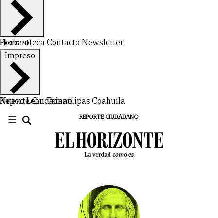
Hemeroteca
Podcast
Contacto
Newsletter
Impreso
Nuevo León
Reporte Ciudadano
Tamaulipas
Coahuila
☰
REPORTE CIUDADANO