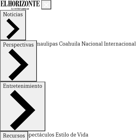
Noticias
Nuevo León
Tamaulipas
Coahuila
Nacional
Internacional
Perspectivas
Finanzas
Opinión
Entretenimiento
Deportes
Espectáculos
Estilo de Vida
Recursos