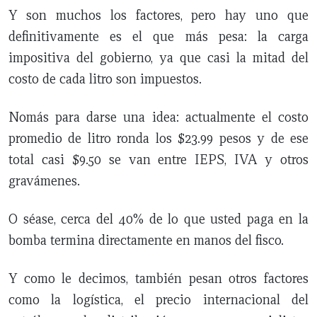
CERRAR
Y son muchos los factores, pero hay uno que
definitivamente es el que más pesa: la carga
X
impositiva del gobierno, ya que casi la mitad del
costo de cada litro son impuestos.
NUEVO
TAMAULIPAS
COAHUILA
NACIONAL
INTERNACIONAL
FINANZAS
OPINIÓN
DEPORTES
ESPECTÁCULOS
TENDENCIA
ESTILO
PODCAST
CONTACTO
NEWSLETTER
HEMEROTECA
SUPLEMENTOS
LEÓN
DE
Nomás para darse una idea: actualmente el costo
VIDA
promedio de litro ronda los $23.99 pesos y de ese
total casi $9.50 se van entre IEPS, IVA y otros
gravámenes.
O séase, cerca del 40% de lo que usted paga en la
bomba termina directamente en manos del fisco.
Y como le decimos, también pesan otros factores
como la logística, el precio internacional del