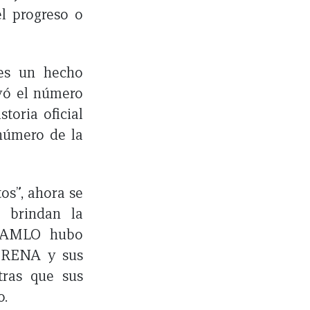
el progreso o
 es un hecho
uyó el número
toria oficial
número de la
os”, ahora se
 brindan la
e AMLO hubo
MORENA y sus
tras que sus
o.