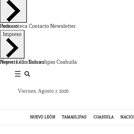
Hemeroteca
Podcast
Contacto
Newsletter
Impreso
CERRAR
X
Nuevo León
Reporte Ciudadano
Tamaulipas
Coahuila
NUEVO
TAMAULIPAS
COAHUILA
NACIONAL
INTERNACIONAL
FINANZAS
OPINIÓN
DEPORTES
ESPECTÁCULOS
TENDENCIA
ESTILO
PODCAST
CONTACTO
NEWSLETTER
HEMEROTECA
SUPLEMENTOS
☰
LEÓN
DE
Viernes, Agosto 7, 2026
VIDA
NUEVO LEÓN
TAMAULIPAS
COAHUILA
NACIO