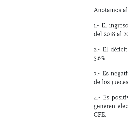
Anotamos alg
1.- El ingre
del 2018 al 2
2.- El défic
3.6%.
3.- Es nega
de los juece
4.- Es posi
generen elec
CFE.