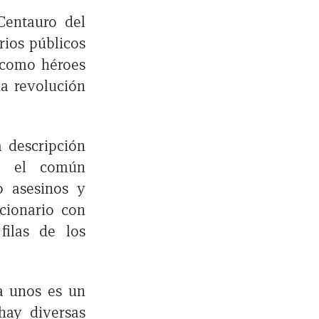
 Centauro del
rios públicos
s como héroes
a revolución
a descripción
ro el común
o asesinos y
cionario con
filas de los
a unos es un
hay diversas