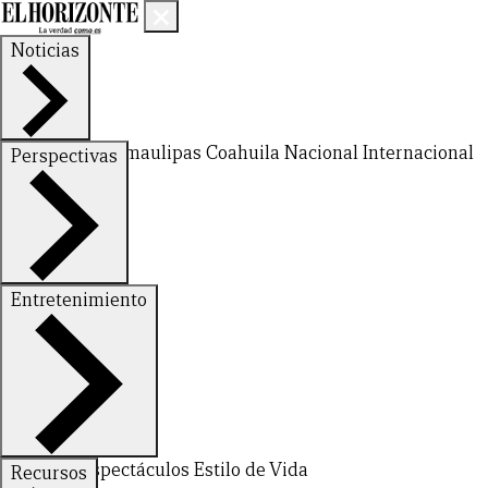
Noticias
Nuevo León
Tamaulipas
Coahuila
Nacional
Internacional
Perspectivas
Finanzas
Opinión
Entretenimiento
Deportes
Espectáculos
Estilo de Vida
Recursos