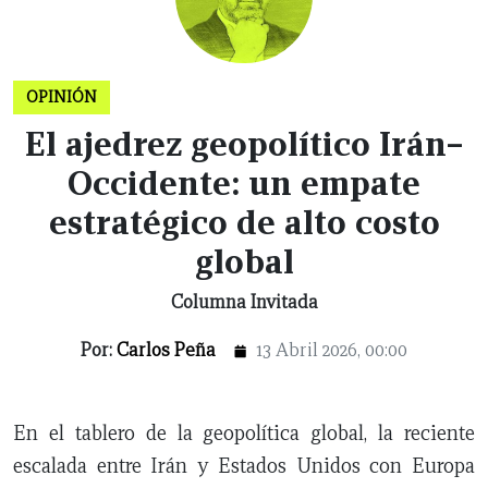
CERRAR
OPINIÓN
X
El ajedrez geopolítico Irán–
Occidente: un empate
NUEVO
TAMAULIPAS
COAHUILA
NACIONAL
INTERNACIONAL
FINANZAS
OPINIÓN
DEPORTES
ESPECTÁCULOS
TENDENCIA
ESTILO
PODCAST
CONTACTO
NEWSLETTER
HEMEROTECA
SUPLEMENTOS
estratégico de alto costo
LEÓN
DE
VIDA
global
Columna Invitada
Por:
Carlos Peña
13 Abril 2026, 00:00
En el tablero de la geopolítica global, la reciente
escalada entre Irán y Estados Unidos con Europa