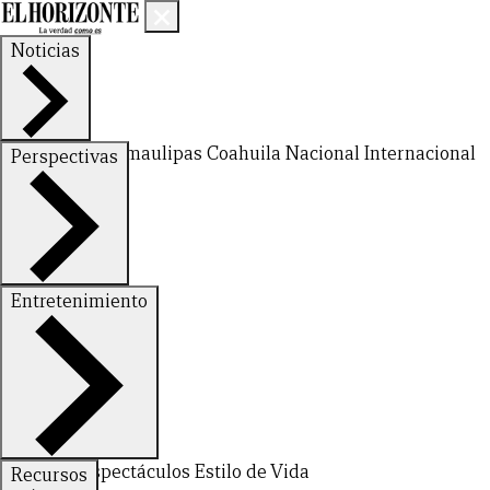
Noticias
Nuevo León
Tamaulipas
Coahuila
Nacional
Internacional
Perspectivas
Finanzas
Opinión
Entretenimiento
Deportes
Espectáculos
Estilo de Vida
Recursos