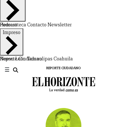
Hemeroteca
Podcast
Contacto
Newsletter
Impreso
Nuevo León
Reporte Ciudadano
Tamaulipas
Coahuila
☰
REPORTE CIUDADANO