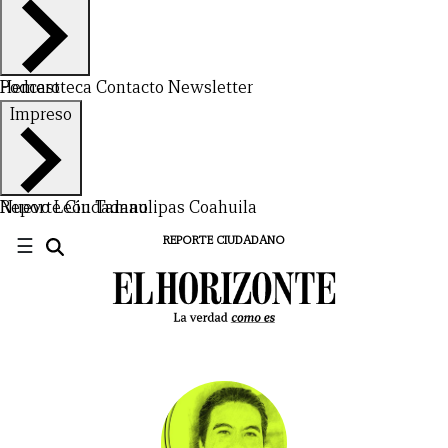
Hemeroteca
Podcast
Contacto
Newsletter
Impreso
Nuevo León
Reporte Ciudadano
Tamaulipas
Coahuila
☰
REPORTE CIUDADANO