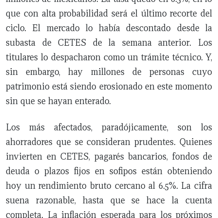
que con alta probabilidad será el último recorte del
NUEVO
TAMAULIPAS
COAHUILA
NACIONAL
INTERNACIONAL
FINANZAS
OPINIÓN
DEPORTES
ESPECTÁCULOS
TENDENCIA
ESTILO
PODCAST
CONTACTO
NEWSLETTER
HEMEROTECA
SUPLEMENTOS
ciclo. El mercado lo había descontado desde la
LEÓN
DE
subasta de CETES de la semana anterior. Los
VIDA
titulares lo despacharon como un trámite técnico. Y,
sin embargo, hay millones de personas cuyo
patrimonio está siendo erosionado en este momento
sin que se hayan enterado.
Los más afectados, paradójicamente, son los
ahorradores que se consideran prudentes. Quienes
invierten en CETES, pagarés bancarios, fondos de
deuda o plazos fijos en sofipos están obteniendo
hoy un rendimiento bruto cercano al 6.5%. La cifra
suena razonable, hasta que se hace la cuenta
completa. La inflación esperada para los próximos