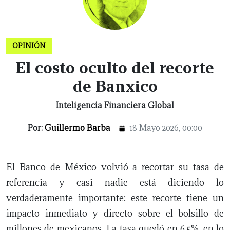
OPINIÓN
El costo oculto del recorte
de Banxico
Inteligencia Financiera Global
Por:
Guillermo Barba
18 Mayo 2026, 00:00
El Banco de México volvió a recortar su tasa de
referencia y casi nadie está diciendo lo
CERRAR
verdaderamente importante: este recorte tiene un
impacto inmediato y directo sobre el bolsillo de
X
millones de mexicanos. La tasa quedó en 6.5%, en lo