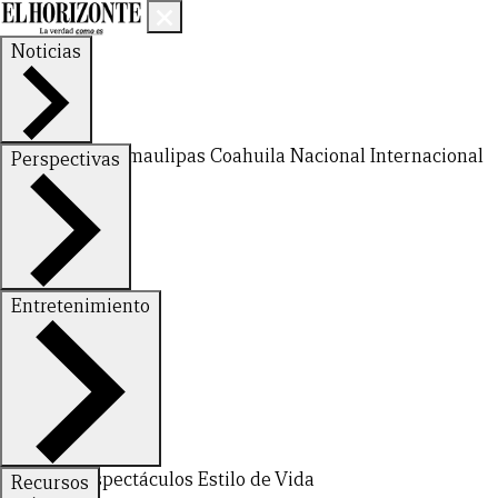
Noticias
Nuevo León
Tamaulipas
Coahuila
Nacional
Internacional
Perspectivas
Finanzas
Opinión
Entretenimiento
Deportes
Espectáculos
Estilo de Vida
Recursos