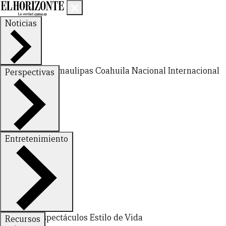
Noticias
Nuevo León
Tamaulipas
Coahuila
Nacional
Internacional
Perspectivas
Finanzas
Opinión
Entretenimiento
Deportes
Espectáculos
Estilo de Vida
Recursos