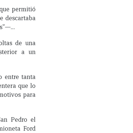
que permitió
se descartaba
les”—…
coltas de una
terior a un
o entre tanta
ntera que lo
motivos para
San Pedro el
amioneta Ford