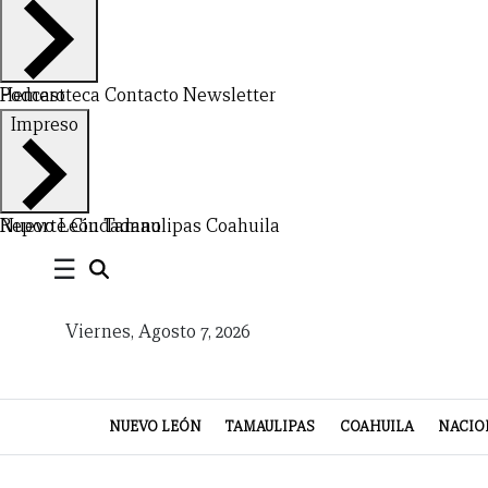
Hemeroteca
Podcast
Contacto
Newsletter
Impreso
Nuevo León
Reporte Ciudadano
Tamaulipas
Coahuila
CERRAR
☰
X
Viernes, Agosto 7, 2026
NUEVO
TAMAULIPAS
COAHUILA
NACIONAL
INTERNACIONAL
FINANZAS
OPINIÓN
DEPORTES
ESPECTÁCULOS
TENDENCIA
ESTILO
PODCAST
CONTACTO
NEWSLETTER
HEMEROTECA
SUPLEMENTOS
LEÓN
DE
NUEVO LEÓN
TAMAULIPAS
COAHUILA
NACIO
VIDA