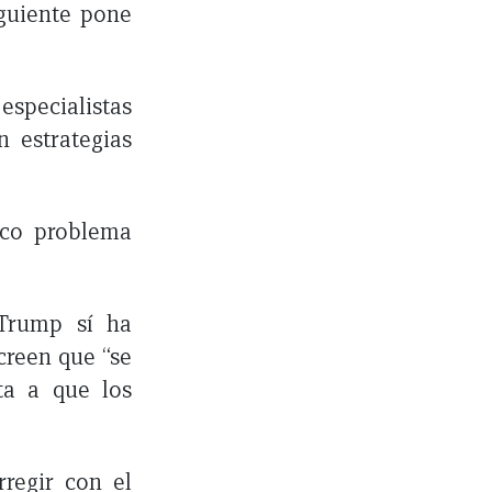
iguiente pone
specialistas
n estrategias
nico problema
 Trump sí ha
reen que “se
ta a que los
rregir con el