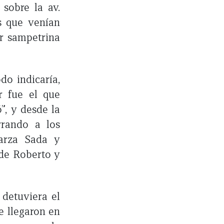
sobre la av.
s que venían
r sampetrina
do indicaría,
r fue el que
”, y desde la
rrando a los
arza Sada y
 de Roberto y
 detuviera el
e llegaron en