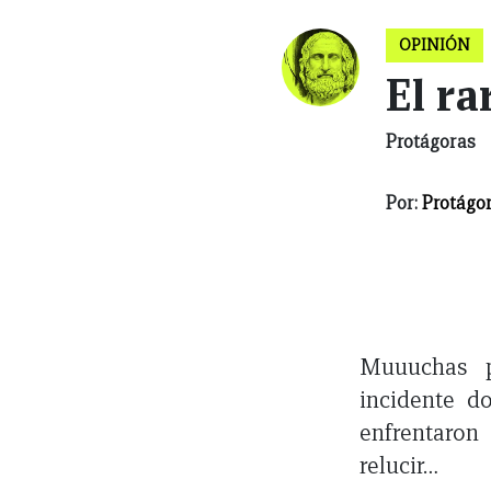
OPINIÓN
El ra
Protágoras
Por:
Protágo
Muuuchas p
incidente d
enfrentaron
relucir…