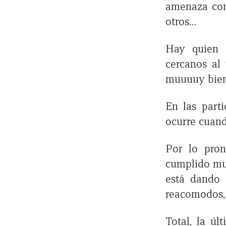
amenaza con 
otros…
Hay quien p
cercanos al 
muuuuy bie
En las parti
ocurre cuand
Por lo pron
cumplido mu
está dando 
reacomodos, 
Total, la úl