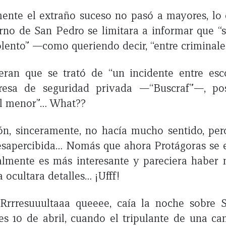
ente el extraño suceso no pasó a mayores, lo 
rno de San Pedro se limitara a informar que “
lento” —como queriendo decir, “entre crimina
ieran que se trató de “un incidente entre es
esa de seguridad privada —“Buscraf”—, pos
al menor”… What??
ón, sinceramente, no hacía mucho sentido, per
esapercibida… Nomás que ahora Protágoras se e
almente es más interesante y pareciera haber 
a ocultara detalles… ¡Ufff!
Rrrresuuultaaa queeee, caía la noche sobre 
s 10 de abril, cuando el tripulante de una c