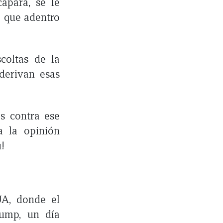
capara, se le
o que adentro
coltas de la
derivan esas
s contra ese
a la opinión
!
A, donde el
rump, un día