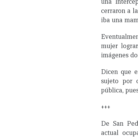
una Intercep
cerraron a l
iba una mamá
Eventualmen
mujer logra
imágenes don
Dicen que e
sujeto por 
pública, pue
+++
De San Ped
actual ocup