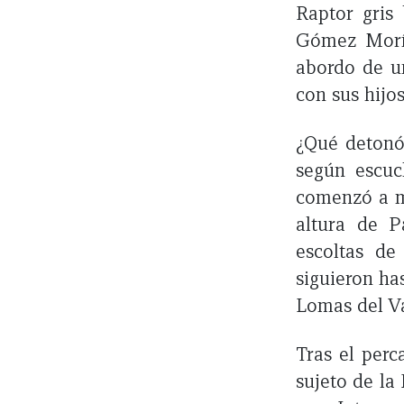
Raptor gris
Gómez Morín
abordo de u
con sus hijo
¿Qué detonó 
según escuc
comenzó a ma
altura de P
escoltas d
siguieron ha
Lomas del V
Tras el perc
sujeto de la