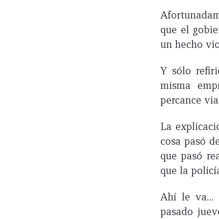
Afortunadam
que el gobie
un hecho vio
Y sólo refir
misma empr
percance vi
La explicaci
cosa pasó d
que pasó re
que la policí
Ahí le va… 
pasado jueve