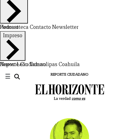
Hemeroteca
Podcast
Contacto
Newsletter
Impreso
Nuevo León
Reporte Ciudadano
Tamaulipas
Coahuila
☰
REPORTE CIUDADANO
CERRAR