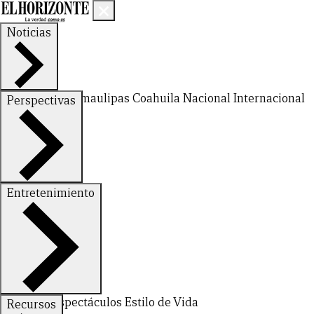
Noticias
Nuevo León
Tamaulipas
Coahuila
Nacional
Internacional
Perspectivas
Finanzas
Opinión
Entretenimiento
Deportes
Espectáculos
Estilo de Vida
Recursos