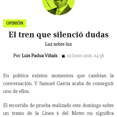
X
NUEVO
TAMAULIPAS
COAHUILA
NACIONAL
INTERNACIONAL
FINANZAS
OPINIÓN
DEPORTES
ESPECTÁCULOS
TENDENCIA
ESTILO
PODCAST
CONTACTO
NEWSLETTER
HEMEROTECA
SUPLEMENTOS
LEÓN
DE
OPINIÓN
VIDA
El tren que silenció dudas
Luz sobre luz
Por:
Luis Padua Viñals
02 Junio 2026, 04:58
En política existen momentos que cambian la
conversación. Y Samuel García acaba de conseguir
uno de ellos.
El recorrido de prueba realizado este domingo sobre
un tramo de la Línea 6 del Metro no significa