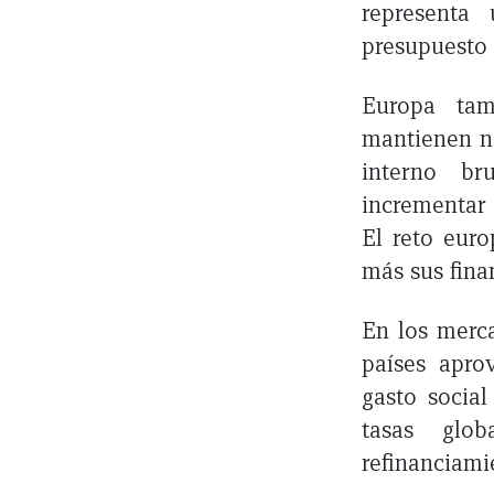
representa
presupuesto
Europa tam
mantienen n
interno br
incrementar 
El reto euro
más sus fina
En los merc
países apro
gasto socia
tasas glob
refinanciami