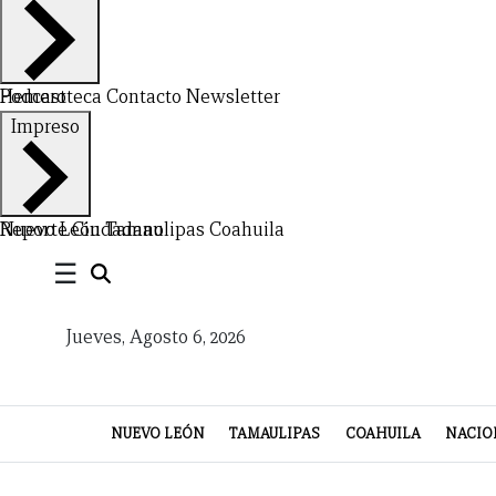
Hemeroteca
Podcast
Contacto
Newsletter
Impreso
CERRAR
Nuevo León
Reporte Ciudadano
Tamaulipas
Coahuila
X
☰
NUEVO
TAMAULIPAS
COAHUILA
NACIONAL
INTERNACIONAL
FINANZAS
OPINIÓN
DEPORTES
ESPECTÁCULOS
TENDENCIA
ESTILO
PODCAST
CONTACTO
NEWSLETTER
HEMEROTECA
SUPLEMENTOS
Jueves, Agosto 6, 2026
LEÓN
DE
VIDA
NUEVO LEÓN
TAMAULIPAS
COAHUILA
NACIO