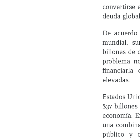
convertirse 
deuda global
De acuerdo 
mundial, s
billones de 
problema no
financiarl
elevadas.
Estados Unid
$37 billones
economía. E
una combinac
público y c