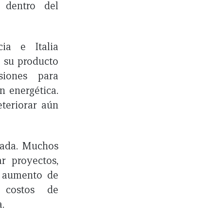
 dentro del
ia e Italia
 su producto
siones para
n energética.
eteriorar aún
cada. Muchos
r proyectos,
l aumento de
s costos de
.