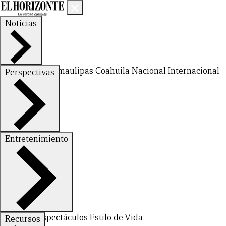
Noticias
Nuevo León
Tamaulipas
Coahuila
Nacional
Internacional
Perspectivas
Finanzas
Opinión
Entretenimiento
Deportes
Espectáculos
Estilo de Vida
Recursos