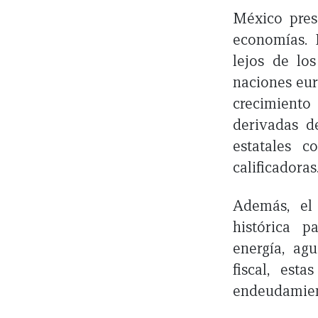
México pres
economías. 
lejos de lo
naciones eur
crecimient
derivadas d
estatales 
calificadoras
Además, el
histórica p
energía, agu
fiscal, est
endeudamien