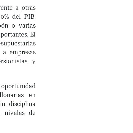
ente a otras
50% del PIB,
pón o varias
portantes. El
upuestarias
o a empresas
sionistas y
oportunidad
llonarias en
in disciplina
s niveles de