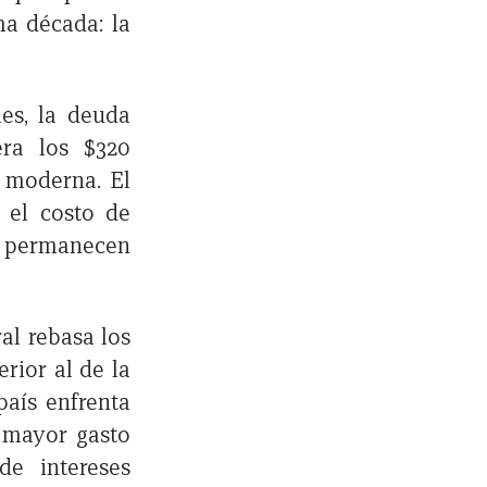
ma década: la
es, la deuda
ra los $320
a moderna. El
 el costo de
 permanecen
al rebasa los
rior al de la
aís enfrenta
, mayor gasto
de intereses