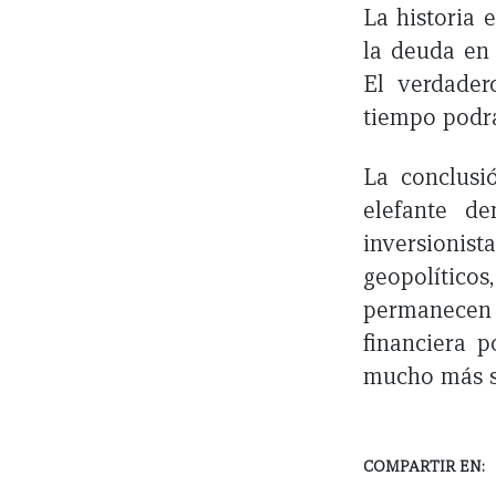
La historia 
la deuda en 
El verdader
tiempo podrá
La conclusi
elefante de
inversionis
geopolítico
permanecen
financiera p
mucho más si
COMPARTIR EN: