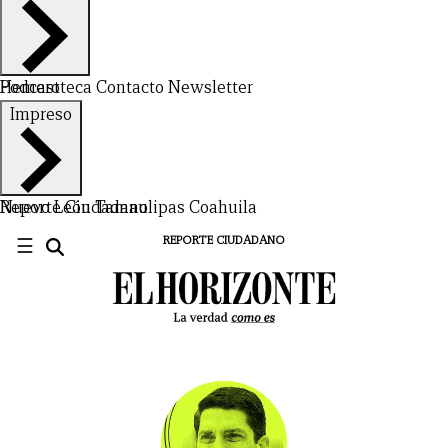
Hemeroteca
Podcast
Contacto
Newsletter
Impreso
Nuevo León
Reporte Ciudadano
Tamaulipas
Coahuila
☰
REPORTE CIUDADANO