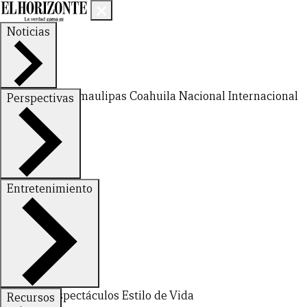
Noticias
Nuevo León
Tamaulipas
Coahuila
Nacional
Internacional
Perspectivas
Finanzas
Opinión
Entretenimiento
Deportes
Espectáculos
Estilo de Vida
Recursos