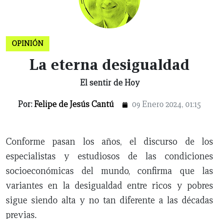
CERRAR
OPINIÓN
La eterna desigualdad
X
El sentir de Hoy
NUEVO
TAMAULIPAS
COAHUILA
NACIONAL
INTERNACIONAL
FINANZAS
OPINIÓN
DEPORTES
ESPECTÁCULOS
TENDENCIA
ESTILO
PODCAST
CONTACTO
NEWSLETTER
HEMEROTECA
SUPLEMENTOS
LEÓN
DE
Por:
Felipe de Jesús Cantú
09 Enero 2024, 01:15
VIDA
Conforme pasan los años, el discurso de los
especialistas y estudiosos de las condiciones
socioeconómicas del mundo, confirma que las
variantes en la desigualdad entre ricos y pobres
sigue siendo alta y no tan diferente a las décadas
previas.