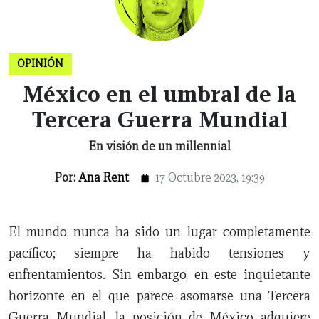
OPINIÓN
México en el umbral de la
CERRAR
Tercera Guerra Mundial
En visión de un millennial
X
Por:
Ana Rent
17 Octubre 2023, 19:39
NUEVO
TAMAULIPAS
COAHUILA
NACIONAL
INTERNACIONAL
FINANZAS
OPINIÓN
DEPORTES
ESPECTÁCULOS
TENDENCIA
ESTILO
PODCAST
CONTACTO
NEWSLETTER
HEMEROTECA
SUPLEMENTOS
LEÓN
DE
El mundo nunca ha sido un lugar completamente
VIDA
pacífico; siempre ha habido tensiones y
enfrentamientos. Sin embargo, en este inquietante
horizonte en el que parece asomarse una Tercera
Guerra Mundial, la posición de México adquiere