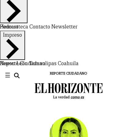
Hemeroteca
Podcast
Contacto
Newsletter
Impreso
Nuevo León
Reporte Ciudadano
Tamaulipas
Coahuila
☰
REPORTE CIUDADANO