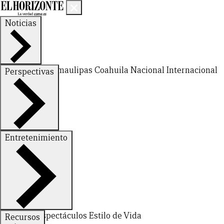
Noticias
Nuevo León
Tamaulipas
Coahuila
Nacional
Internacional
Perspectivas
Finanzas
Opinión
Entretenimiento
Deportes
Espectáculos
Estilo de Vida
Recursos