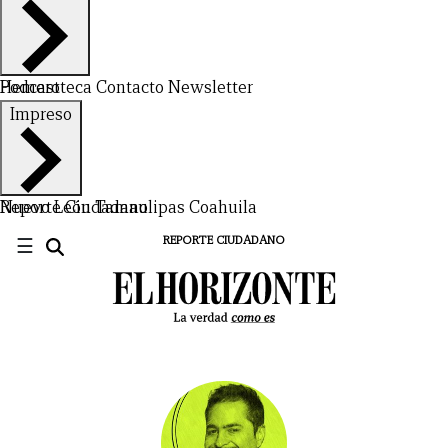
Hemeroteca
Podcast
Contacto
Newsletter
Impreso
Nuevo León
Reporte Ciudadano
Tamaulipas
Coahuila
☰
REPORTE CIUDADANO