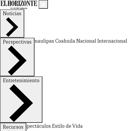
Noticias
Nuevo León
Tamaulipas
Coahuila
Nacional
Internacional
Perspectivas
Finanzas
Opinión
Entretenimiento
Deportes
Espectáculos
Estilo de Vida
Recursos