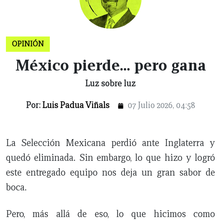
CERRAR
X
OPINIÓN
México pierde... pero gana
NUEVO
TAMAULIPAS
COAHUILA
NACIONAL
INTERNACIONAL
FINANZAS
OPINIÓN
DEPORTES
ESPECTÁCULOS
TENDENCIA
ESTILO
PODCAST
CONTACTO
NEWSLETTER
HEMEROTECA
SUPLEMENTOS
LEÓN
DE
Luz sobre luz
VIDA
Por:
Luis Padua Viñals
07 Julio 2026, 04:58
La Selección Mexicana perdió ante Inglaterra y
quedó eliminada. Sin embargo, lo que hizo y logró
este entregado equipo nos deja un gran sabor de
boca.
Pero, más allá de eso, lo que hicimos como