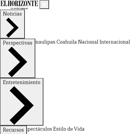
Noticias
Nuevo León
Tamaulipas
Coahuila
Nacional
Internacional
Perspectivas
Finanzas
Opinión
Entretenimiento
Deportes
Espectáculos
Estilo de Vida
Recursos