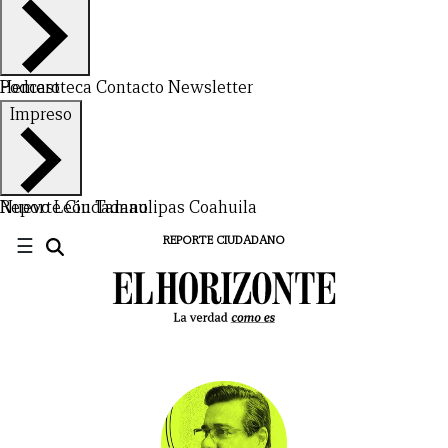
Hemeroteca
Podcast
Contacto
Newsletter
Impreso
Nuevo León
Reporte Ciudadano
Tamaulipas
Coahuila
☰
REPORTE CIUDADANO