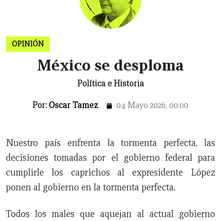
CERRAR
OPINIÓN
X
México se desploma
NUEVO
TAMAULIPAS
COAHUILA
NACIONAL
INTERNACIONAL
FINANZAS
OPINIÓN
DEPORTES
ESPECTÁCULOS
TENDENCIA
ESTILO
PODCAST
CONTACTO
NEWSLETTER
HEMEROTECA
SUPLEMENTOS
Política e Historia
LEÓN
DE
VIDA
Por:
Oscar Tamez
04 Mayo 2026, 00:00
Nuestro país enfrenta la tormenta perfecta, las
decisiones tomadas por el gobierno federal para
cumplirle los caprichos al expresidente López
ponen al gobierno en la tormenta perfecta.
Todos los males que aquejan al actual gobierno