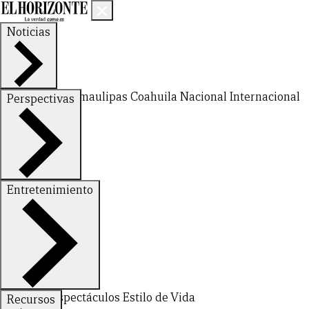
Noticias
Nuevo León
Tamaulipas
Coahuila
Nacional
Internacional
Perspectivas
Finanzas
Opinión
Entretenimiento
Deportes
Espectáculos
Estilo de Vida
Recursos