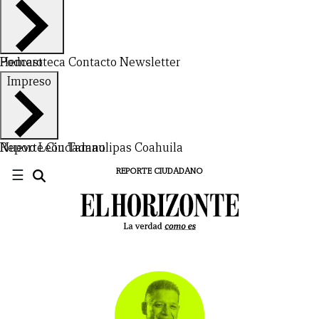
Hemeroteca
Podcast
Contacto
Newsletter
Impreso
Nuevo León
Reporte Ciudadano
Tamaulipas
Coahuila
☰
REPORTE CIUDADANO
CERRAR
X