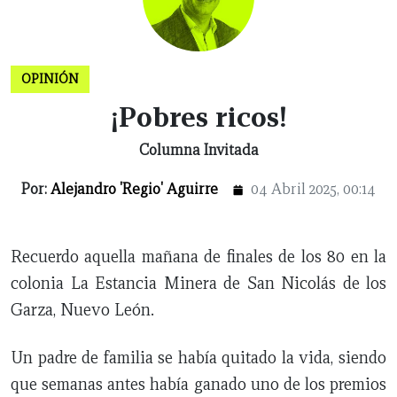
NUEVO
TAMAULIPAS
COAHUILA
NACIONAL
INTERNACIONAL
FINANZAS
OPINIÓN
DEPORTES
ESPECTÁCULOS
TENDENCIA
ESTILO
PODCAST
CONTACTO
NEWSLETTER
HEMEROTECA
SUPLEMENTOS
LEÓN
DE
OPINIÓN
VIDA
¡Pobres ricos!
Columna Invitada
Por:
Alejandro 'Regio' Aguirre
04 Abril 2025, 00:14
Recuerdo aquella mañana de finales de los 80 en la
colonia La Estancia Minera de San Nicolás de los
Garza, Nuevo León.
Un padre de familia se había quitado la vida, siendo
que semanas antes había ganado uno de los premios