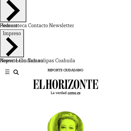
Hemeroteca
Podcast
Contacto
Newsletter
Impreso
Nuevo León
Reporte Ciudadano
Tamaulipas
Coahuila
☰
REPORTE CIUDADANO
CERRAR