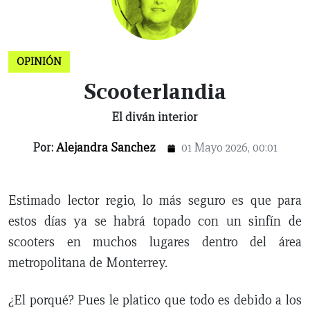
X
OPINIÓN
NUEVO
TAMAULIPAS
COAHUILA
NACIONAL
INTERNACIONAL
FINANZAS
OPINIÓN
DEPORTES
ESPECTÁCULOS
TENDENCIA
ESTILO
PODCAST
CONTACTO
NEWSLETTER
HEMEROTECA
SUPLEMENTOS
Scooterlandia
LEÓN
DE
El diván interior
VIDA
Por:
Alejandra Sanchez
01 Mayo 2026, 00:01
Estimado lector regio, lo más seguro es que para
estos días ya se habrá topado con un sinfín de
scooters en muchos lugares dentro del área
metropolitana de Monterrey.
¿El porqué? Pues le platico que todo es debido a los