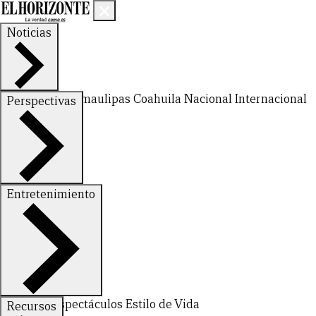
Noticias
Nuevo León
Tamaulipas
Coahuila
Nacional
Internacional
Perspectivas
Finanzas
Opinión
Entretenimiento
Deportes
Espectáculos
Estilo de Vida
Recursos