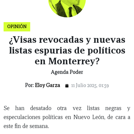
LEÓN
DE
VIDA
OPINIÓN
¿Visas revocadas y nuevas
listas espurias de políticos
en Monterrey?
Agenda Poder
Por:
Eloy Garza
11 Julio 2025, 01:59
Se han desatado otra vez listas negras y
especulaciones políticas en Nuevo León, de cara a
este fin de semana.