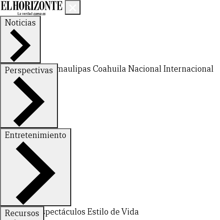
Noticias
Nuevo León
Tamaulipas
Coahuila
Nacional
Internacional
Perspectivas
Finanzas
Opinión
Entretenimiento
Deportes
Espectáculos
Estilo de Vida
Recursos