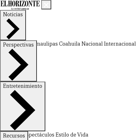
Noticias
Nuevo León
Tamaulipas
Coahuila
Nacional
Internacional
Perspectivas
Finanzas
Opinión
Entretenimiento
Deportes
Espectáculos
Estilo de Vida
Recursos