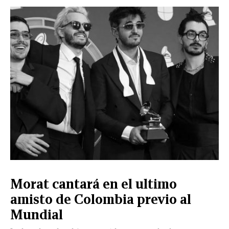
CERRAR
X
NUEVO
TAMAULIPAS
COAHUILA
NACIONAL
INTERNACIONAL
FINANZAS
OPINIÓN
DEPORTES
ESPECTÁCULOS
TENDENCIA
ESTILO
PODCAST
CONTACTO
NEWSLETTER
HEMEROTECA
SUPLEMENTOS
Morat cantará en el ultimo
LEÓN
DE
amisto de Colombia previo al
VIDA
Mundial