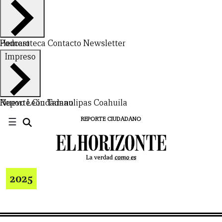
Hemeroteca
Podcast
Contacto
Newsletter
Impreso
Nuevo León
Reporte Ciudadano
Tamaulipas
Coahuila
☰
REPORTE CIUDADANO
2025