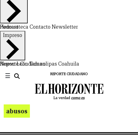
Hemeroteca
Podcast
Contacto
Newsletter
Impreso
Nuevo León
Reporte Ciudadano
Tamaulipas
Coahuila
☰
REPORTE CIUDADANO
abusos