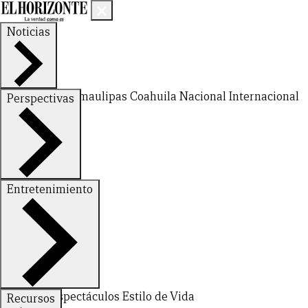
Noticias
Nuevo León
Tamaulipas
Coahuila
Nacional
Internacional
Perspectivas
Finanzas
Opinión
Entretenimiento
Deportes
Espectáculos
Estilo de Vida
Recursos