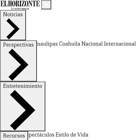
Noticias
Nuevo León
Tamaulipas
Coahuila
Nacional
Internacional
Perspectivas
Finanzas
Opinión
Entretenimiento
CERRAR
Deportes
Espectáculos
Estilo de Vida
Recursos