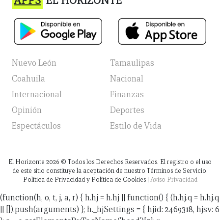
APPS
EL HORIZONTE
Nuevo León
Tamaulipas
Coahuila
Nacional
Internacional
Finanzas
Opinión
Deportes
Espectáculos
Estilo de Vida
El Horizonte
2026
© Todos los Derechos Reservados. El registro o el uso
de este sitio constituye la aceptación de nuestro Términos de Servicio,
Política de Privacidad y Política de Cookies |
Aviso Privacidad
(function(h, o, t, j, a, r) { h.hj = h.hj || function() { (h.hj.q = h.hj.q
|| []).push(arguments) }; h._hjSettings = { hjid: 2469318, hjsv: 6