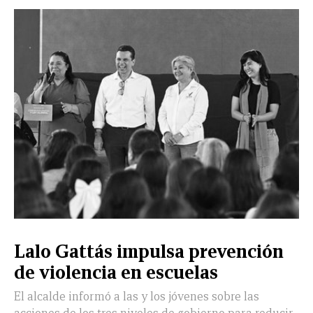
CERRAR
X
NUEVO
TAMAULIPAS
COAHUILA
NACIONAL
INTERNACIONAL
FINANZAS
OPINIÓN
DEPORTES
ESPECTÁCULOS
TENDENCIA
ESTILO
PODCAST
CONTACTO
NEWSLETTER
HEMEROTECA
SUPLEMENTOS
Lalo Gattás impulsa prevención
LEÓN
DE
de violencia en escuelas
VIDA
El alcalde informó a las y los jóvenes sobre las