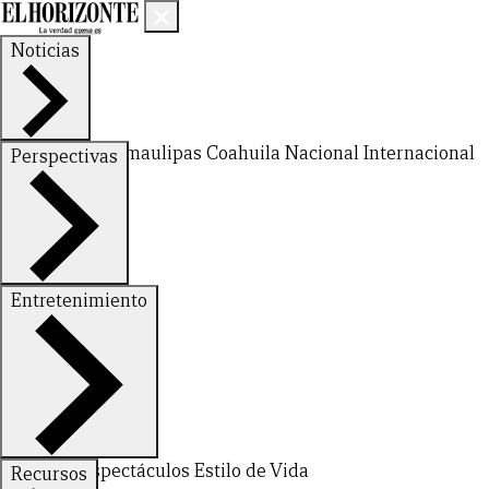
Noticias
Nuevo León
Tamaulipas
Coahuila
Nacional
Internacional
Perspectivas
Finanzas
Opinión
Entretenimiento
Deportes
Espectáculos
Estilo de Vida
Recursos