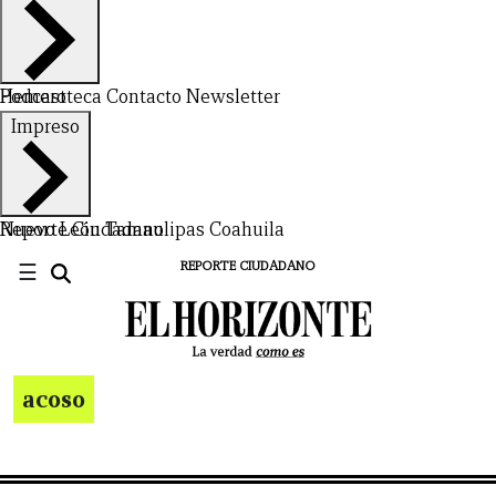
Hemeroteca
Podcast
Contacto
Newsletter
Impreso
Nuevo León
Reporte Ciudadano
Tamaulipas
Coahuila
☰
REPORTE CIUDADANO
acoso