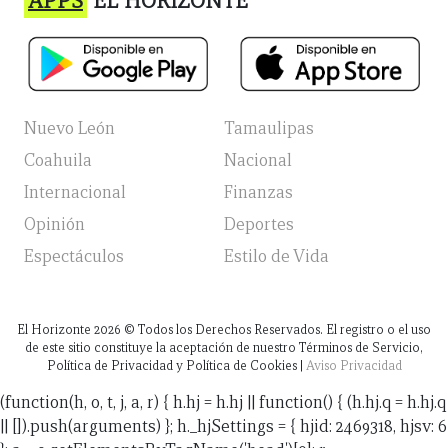
APPS
EL HORIZONTE
Nuevo León
Tamaulipas
Coahuila
Nacional
Internacional
Finanzas
Opinión
Deportes
Espectáculos
Estilo de Vida
El Horizonte
2026
© Todos los Derechos Reservados. El registro o el uso
de este sitio constituye la aceptación de nuestro Términos de Servicio,
Política de Privacidad y Política de Cookies |
Aviso Privacidad
(function(h, o, t, j, a, r) { h.hj = h.hj || function() { (h.hj.q = h.hj.q
|| []).push(arguments) }; h._hjSettings = { hjid: 2469318, hjsv: 6