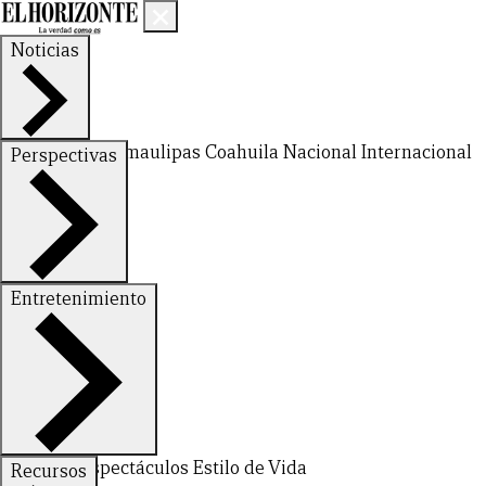
Noticias
Nuevo León
Tamaulipas
Coahuila
Nacional
Internacional
Perspectivas
Finanzas
Opinión
Entretenimiento
Deportes
Espectáculos
Estilo de Vida
Recursos