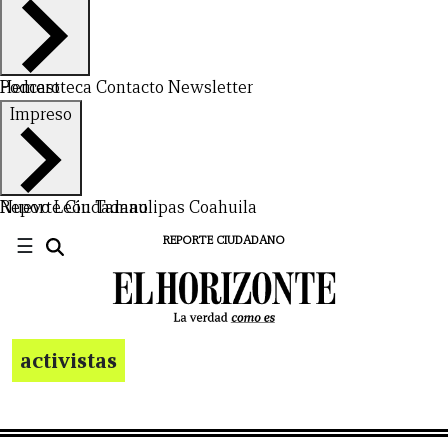
Hemeroteca
Podcast
Contacto
Newsletter
Impreso
Nuevo León
Reporte Ciudadano
Tamaulipas
Coahuila
☰
REPORTE CIUDADANO
activistas