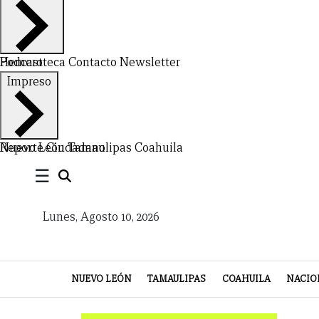
VIDA
Hemeroteca
Podcast
Contacto
Newsletter
Impreso
Nuevo León
Reporte Ciudadano
Tamaulipas
Coahuila
☰
Lunes, Agosto 10, 2026
NUEVO LEÓN
TAMAULIPAS
COAHUILA
NACIO