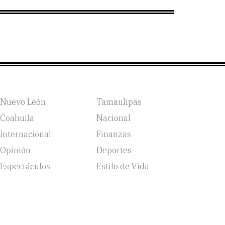
Nuevo León
Tamaulipas
Coahuila
Nacional
Internacional
Finanzas
Opinión
Deportes
Espectáculos
Estilo de Vida
vicio, Política de Privacidad y Política de Cookies |
Aviso