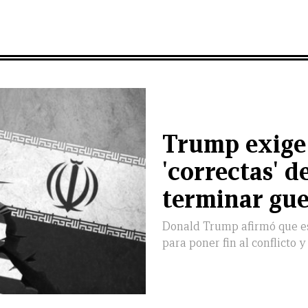
Trump exige
'correctas' d
terminar gue
Donald Trump afirmó que es
para poner fin al conflicto 