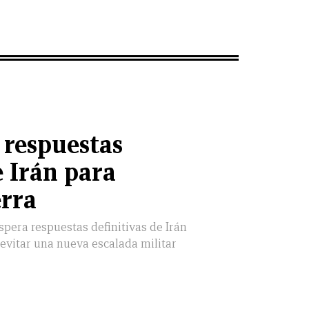
 respuestas
e Irán para
rra
pera respuestas definitivas de Irán
y evitar una nueva escalada militar