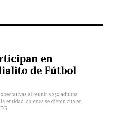
rticipan en
alito de Fútbol
xpectativas al reunir a 250 adultos
la entidad, quienes se dieron cita en
REG