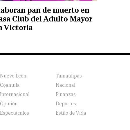
laboran pan de muerto en
asa Club del Adulto Mayor
n Victoria
Nuevo León
Tamaulipas
Coahuila
Nacional
Internacional
Finanzas
Opinión
Deportes
Espectáculos
Estilo de Vida