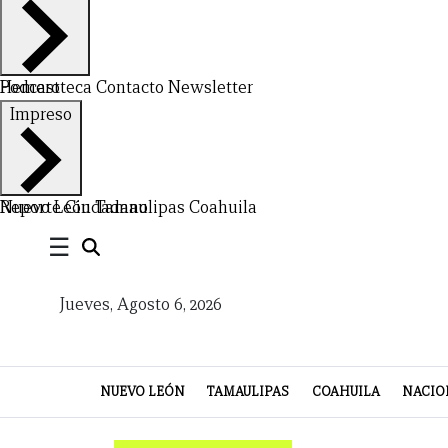
Hemeroteca
Podcast
Contacto
Newsletter
Impreso
CERRAR
X
Nuevo León
Reporte Ciudadano
Tamaulipas
Coahuila
NUEVO
TAMAULIPAS
COAHUILA
NACIONAL
INTERNACIONAL
FINANZAS
OPINIÓN
DEPORTES
ESPECTÁCULOS
TENDENCIA
ESTILO
PODCAST
CONTACTO
NEWSLETTER
HEMEROTECA
SUPLEMENTOS
☰
LEÓN
DE
Jueves, Agosto 6, 2026
VIDA
NUEVO LEÓN
TAMAULIPAS
COAHUILA
NACIO