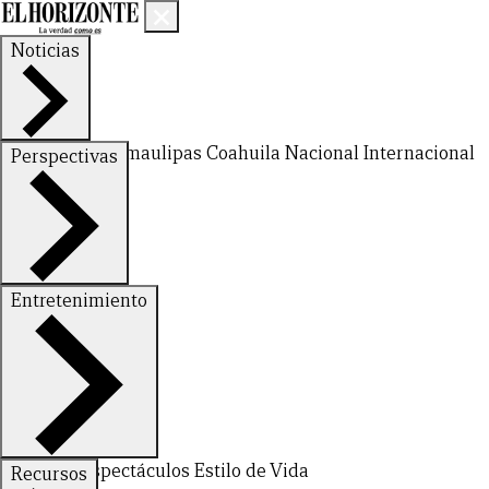
Noticias
Nuevo León
Tamaulipas
Coahuila
Nacional
Internacional
Perspectivas
Finanzas
Opinión
Entretenimiento
Deportes
Espectáculos
Estilo de Vida
Recursos