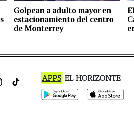
Golpean a adulto mayor en
E
os
estacionamiento del centro
C
de Monterrey
e
APPS
EL HORIZONTE