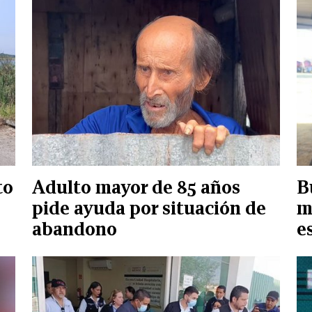
to
Adulto mayor de 85 años
B
pide ayuda por situación de
m
abandono
e