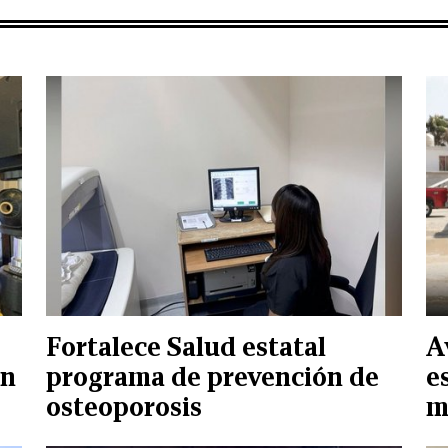
Fortalece Salud estatal
A
en
programa de prevención de
e
osteoporosis
m