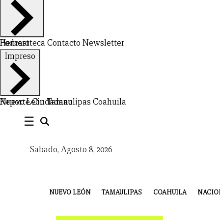
Hemeroteca
Podcast
Contacto
Newsletter
CERRAR
Impreso
X
NUEVO
TAMAULIPAS
COAHUILA
NACIONAL
INTERNACIONAL
FINANZAS
OPINIÓN
DEPORTES
ESPECTÁCULOS
TENDENCIA
ESTILO
PODCAST
CONTACTO
NEWSLETTER
HEMEROTECA
SUPLEMENTOS
Nuevo León
Reporte Ciudadano
Tamaulipas
Coahuila
☰
LEÓN
DE
VIDA
Sabado, Agosto 8, 2026
NUEVO LEÓN
TAMAULIPAS
COAHUILA
NACIO