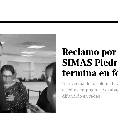
Reclamo por 
SIMAS Piedr
termina en f
Una vecina de la colonia Lá
escoltas empujan a extraba
difundido en redes