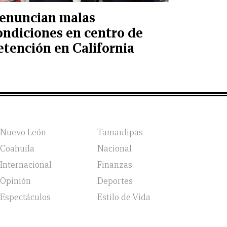
enuncian malas
ondiciones en centro de
etención en California
Nuevo León
Tamaulipas
Coahuila
Nacional
Internacional
Finanzas
Opinión
Deportes
Espectáculos
Estilo de Vida