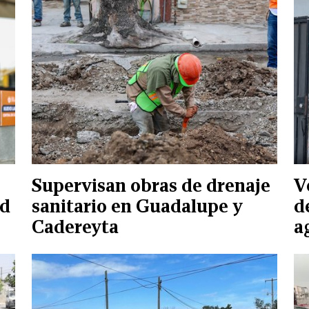
Supervisan obras de drenaje
V
ad
sanitario en Guadalupe y
d
Cadereyta
a