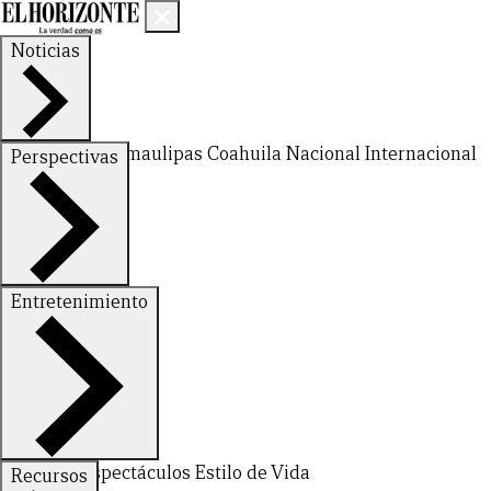
Noticias
Nuevo León
Tamaulipas
Coahuila
Nacional
Internacional
Perspectivas
Finanzas
Opinión
Entretenimiento
Deportes
Espectáculos
Estilo de Vida
Recursos