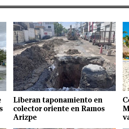
e
Liberan taponamiento en
C
s
colector oriente en Ramos
M
Arizpe
v