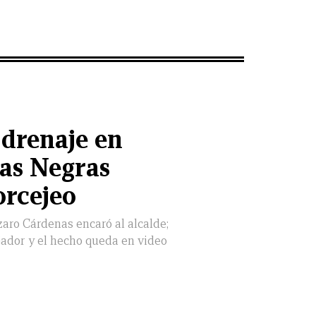
drenaje en
as Negras
orcejeo
zaro Cárdenas encaró al alcalde;
jador y el hecho queda en video