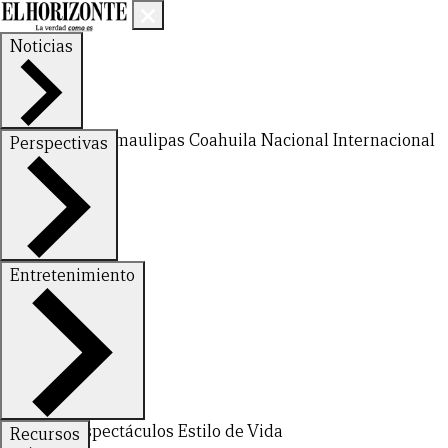
Noticias
Nuevo León
Tamaulipas
Coahuila
Nacional
Internacional
Perspectivas
Finanzas
Opinión
Entretenimiento
Deportes
Espectáculos
Estilo de Vida
Recursos