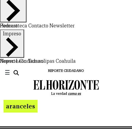
Hemeroteca
Podcast
Contacto
Newsletter
Impreso
Nuevo León
Reporte Ciudadano
Tamaulipas
Coahuila
☰
REPORTE CIUDADANO
aranceles