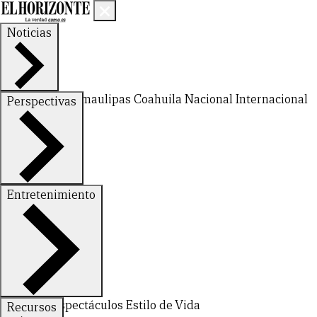
Noticias
Nuevo León
Tamaulipas
Coahuila
Nacional
Internacional
Perspectivas
Finanzas
Opinión
Entretenimiento
Deportes
Espectáculos
Estilo de Vida
Recursos