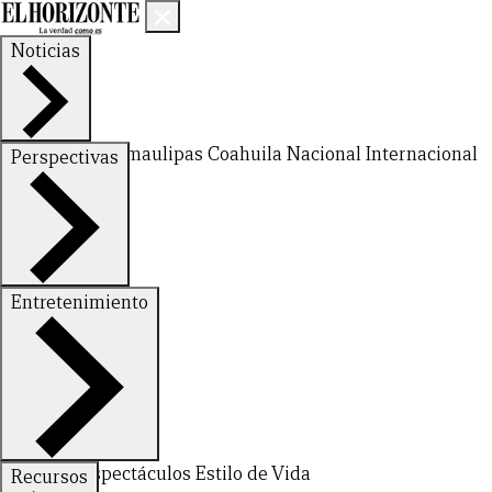
Noticias
Nuevo León
Tamaulipas
Coahuila
Nacional
Internacional
Perspectivas
Finanzas
Opinión
Entretenimiento
CERRAR
Deportes
Espectáculos
Estilo de Vida
Recursos
X