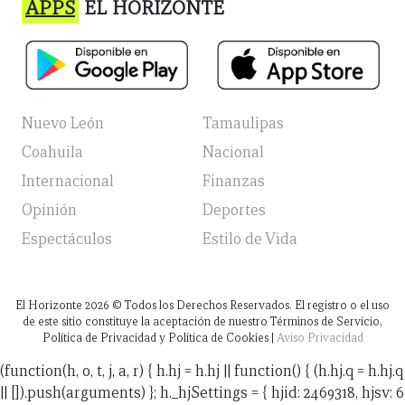
APPS
EL HORIZONTE
Nuevo León
Tamaulipas
Coahuila
Nacional
Internacional
Finanzas
Opinión
Deportes
Espectáculos
Estilo de Vida
El Horizonte
2026
© Todos los Derechos Reservados. El registro o el uso
de este sitio constituye la aceptación de nuestro Términos de Servicio,
Política de Privacidad y Política de Cookies |
Aviso Privacidad
(function(h, o, t, j, a, r) { h.hj = h.hj || function() { (h.hj.q = h.hj.q
|| []).push(arguments) }; h._hjSettings = { hjid: 2469318, hjsv: 6