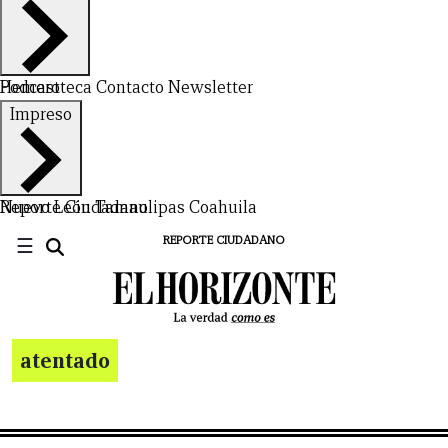
Hemeroteca
Podcast
Contacto
Newsletter
Impreso
Nuevo León
Reporte Ciudadano
Tamaulipas
Coahuila
☰
REPORTE CIUDADANO
atentado