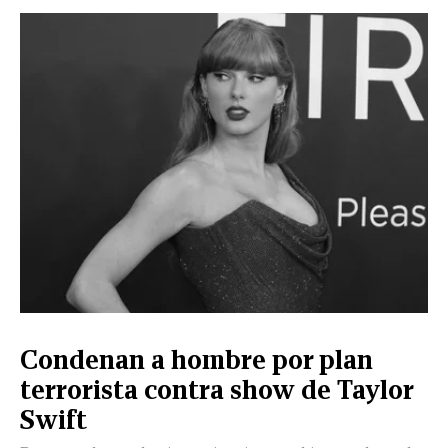
CERRAR
X
NUEVO
TAMAULIPAS
COAHUILA
NACIONAL
INTERNACIONAL
FINANZAS
OPINIÓN
DEPORTES
ESPECTÁCULOS
TENDENCIA
ESTILO
PODCAST
CONTACTO
NEWSLETTER
HEMEROTECA
SUPLEMENTOS
Condenan a hombre por plan
LEÓN
DE
terrorista contra show de Taylor
VIDA
Swift