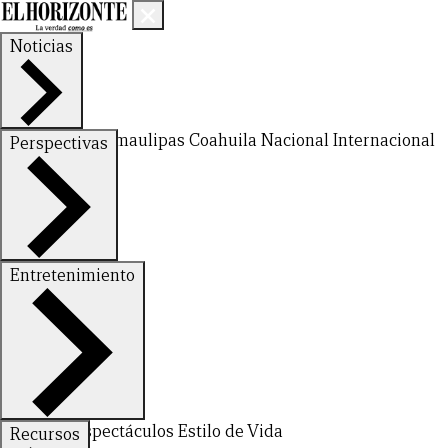
Noticias
Nuevo León
Tamaulipas
Coahuila
Nacional
Internacional
Perspectivas
Finanzas
Opinión
Entretenimiento
Deportes
Espectáculos
Estilo de Vida
Recursos