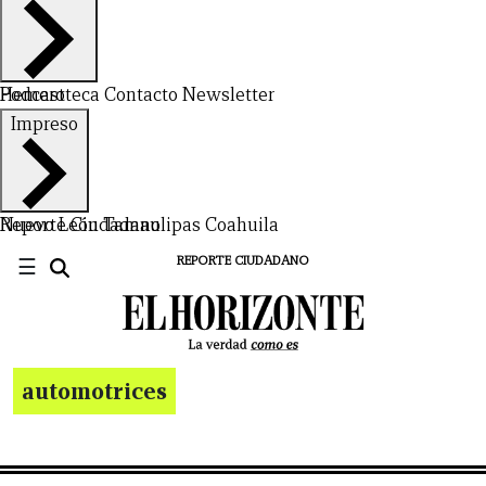
Hemeroteca
Podcast
Contacto
Newsletter
Impreso
Nuevo León
Reporte Ciudadano
Tamaulipas
Coahuila
☰
REPORTE CIUDADANO
automotrices