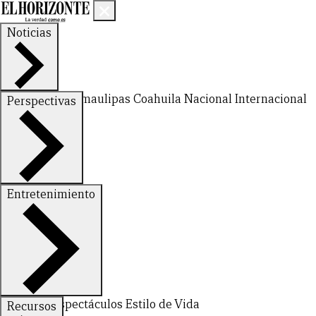
Noticias
Nuevo León
Tamaulipas
Coahuila
Nacional
Internacional
Perspectivas
Finanzas
Opinión
Entretenimiento
Deportes
Espectáculos
Estilo de Vida
Recursos