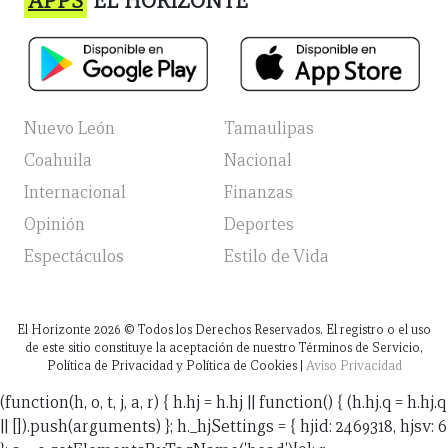
APPS
EL HORIZONTE
Nuevo León
Tamaulipas
Coahuila
Nacional
Internacional
Finanzas
Opinión
Deportes
Espectáculos
Estilo de Vida
El Horizonte
2026
© Todos los Derechos Reservados. El registro o el uso
de este sitio constituye la aceptación de nuestro Términos de Servicio,
Política de Privacidad y Política de Cookies |
Aviso Privacidad
(function(h, o, t, j, a, r) { h.hj = h.hj || function() { (h.hj.q = h.hj.q
|| []).push(arguments) }; h._hjSettings = { hjid: 2469318, hjsv: 6