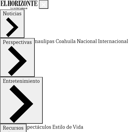
Noticias
Nuevo León
Tamaulipas
Coahuila
Nacional
Internacional
Perspectivas
Finanzas
Opinión
Entretenimiento
Deportes
Espectáculos
Estilo de Vida
Recursos