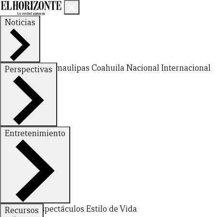
Noticias
Nuevo León
Tamaulipas
Coahuila
Nacional
Internacional
Perspectivas
Finanzas
Opinión
Entretenimiento
CERRAR
Deportes
Espectáculos
Estilo de Vida
Recursos
X