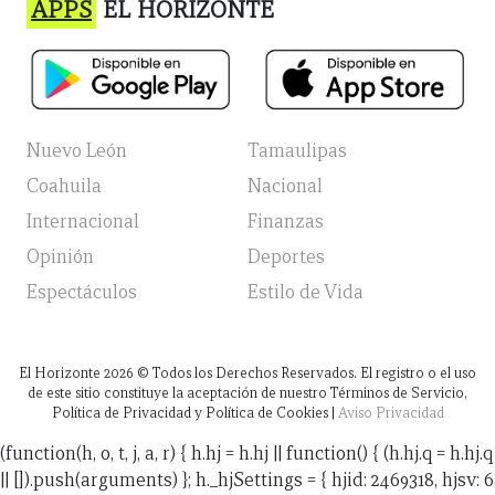
APPS
EL HORIZONTE
Nuevo León
Tamaulipas
Coahuila
Nacional
Internacional
Finanzas
Opinión
Deportes
Espectáculos
Estilo de Vida
El Horizonte
2026
© Todos los Derechos Reservados. El registro o el uso
de este sitio constituye la aceptación de nuestro Términos de Servicio,
Política de Privacidad y Política de Cookies |
Aviso Privacidad
(function(h, o, t, j, a, r) { h.hj = h.hj || function() { (h.hj.q = h.hj.q
|| []).push(arguments) }; h._hjSettings = { hjid: 2469318, hjsv: 6