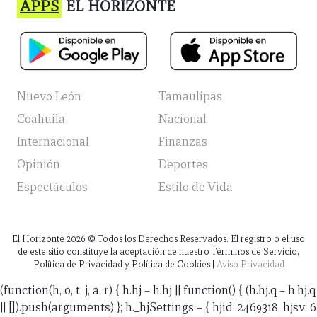
APPS
EL HORIZONTE
Nuevo León
Tamaulipas
Coahuila
Nacional
Internacional
Finanzas
Opinión
Deportes
Espectáculos
Estilo de Vida
El Horizonte
2026
© Todos los Derechos Reservados. El registro o el uso
de este sitio constituye la aceptación de nuestro Términos de Servicio,
Política de Privacidad y Política de Cookies |
Aviso Privacidad
(function(h, o, t, j, a, r) { h.hj = h.hj || function() { (h.hj.q = h.hj.q
|| []).push(arguments) }; h._hjSettings = { hjid: 2469318, hjsv: 6