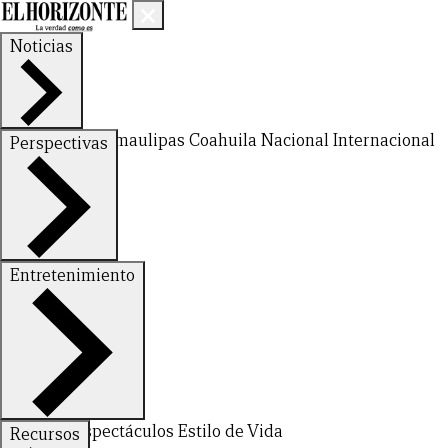
Noticias
Nuevo León
Tamaulipas
Coahuila
Nacional
Internacional
Perspectivas
Finanzas
Opinión
Entretenimiento
CERRAR
Deportes
Espectáculos
Estilo de Vida
Recursos
X