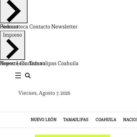
NUEVO
TAMAULIPAS
COAHUILA
NACIONAL
INTERNACIONAL
FINANZAS
OPINIÓN
DEPORTES
ESPECTÁCULOS
TENDENCIA
ESTILO
PODCAST
CONTACTO
NEWSLETTER
HEMEROTECA
SUPLEMENTOS
LEÓN
DE
VIDA
Hemeroteca
Podcast
Contacto
Newsletter
Impreso
Nuevo León
Reporte Ciudadano
Tamaulipas
Coahuila
☰
Viernes, Agosto 7, 2026
NUEVO LEÓN
TAMAULIPAS
COAHUILA
NACIO