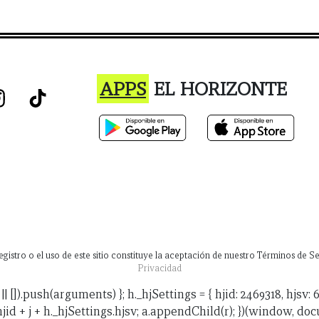
APPS
EL HORIZONTE
istro o el uso de este sitio constituye la aceptación de nuestro Términos de Ser
Privacidad
 h.hj.q || []).push(arguments) }; h._hjSettings = { hjid: 2469318, h
.hjid + j + h._hjSettings.hjsv; a.appendChild(r); })(window, docum