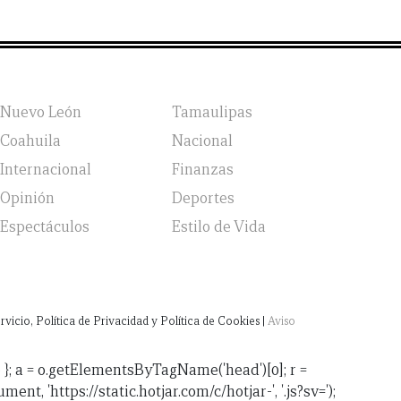
Nuevo León
Tamaulipas
Coahuila
Nacional
Internacional
Finanzas
Opinión
Deportes
Espectáculos
Estilo de Vida
vicio, Política de Privacidad y Política de Cookies |
Aviso
jsv: 6 }; a = o.getElementsByTagName('head')[0]; r =
ent, 'https://static.hotjar.com/c/hotjar-', '.js?sv=');