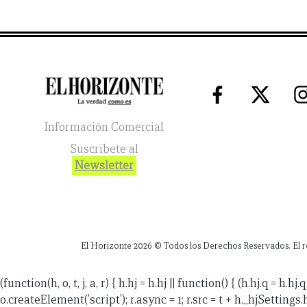
Información Comercial
Suscribete al
Newsletter
El Horizonte
2026
© Todos los Derechos Reservados. El reg
(function(h, o, t, j, a, r) { h.hj = h.hj || function() { (h.hj.q =
o.createElement('script'); r.async = 1; r.src = t + h._hjSettings