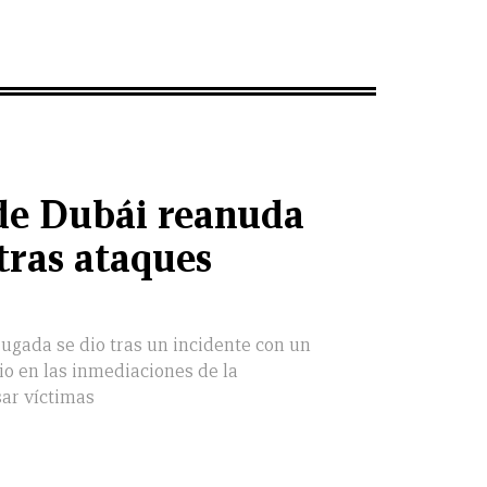
de Dubái reanuda
tras ataques
ugada se dio tras un incidente con un
o en las inmediaciones de la
sar víctimas