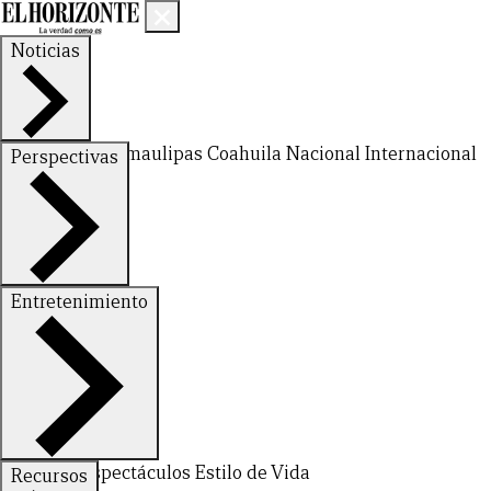
Noticias
Nuevo León
Tamaulipas
Coahuila
Nacional
Internacional
Perspectivas
Finanzas
Opinión
Entretenimiento
CERRAR
X
Deportes
Espectáculos
Estilo de Vida
Recursos