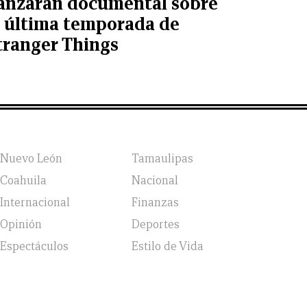
anzarán documental sobre
a última temporada de
tranger Things
Nuevo León
Tamaulipas
Coahuila
Nacional
Internacional
Finanzas
Opinión
Deportes
Espectáculos
Estilo de Vida