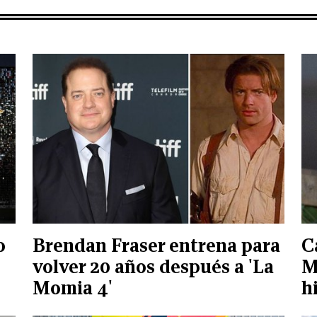
o
Brendan Fraser entrena para
C
volver 20 años después a 'La
M
Momia 4'
h