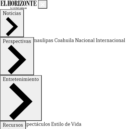
Noticias
Nuevo León
Tamaulipas
Coahuila
Nacional
Internacional
Perspectivas
Finanzas
Opinión
Entretenimiento
Deportes
Espectáculos
Estilo de Vida
Recursos