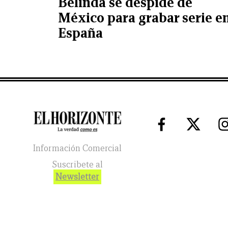
Belinda se despide de
México para grabar serie e
España
Información Comercial
Suscribete al
Newsletter