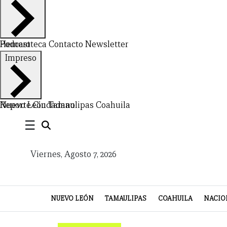
Hemeroteca
Podcast
Contacto
Newsletter
CERRAR
Impreso
X
NUEVO
TAMAULIPAS
COAHUILA
NACIONAL
INTERNACIONAL
FINANZAS
OPINIÓN
DEPORTES
ESPECTÁCULOS
TENDENCIA
ESTILO
PODCAST
CONTACTO
NEWSLETTER
HEMEROTECA
SUPLEMENTOS
Nuevo León
Reporte Ciudadano
Tamaulipas
Coahuila
☰
LEÓN
DE
VIDA
Viernes, Agosto 7, 2026
NUEVO LEÓN
TAMAULIPAS
COAHUILA
NACIO