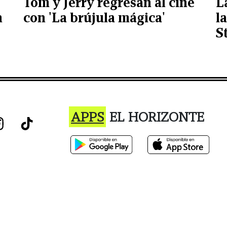
Tom y Jerry regresan al cine
L
n
con 'La brújula mágica'
l
S
APPS
EL HORIZONTE