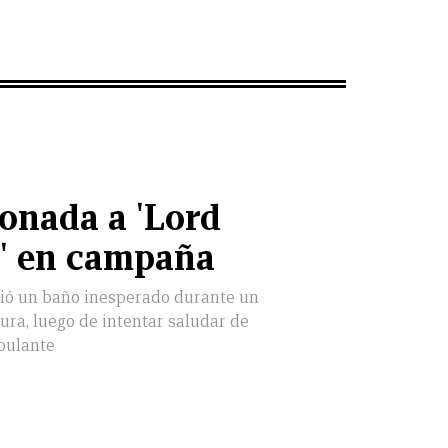
monada a 'Lord
' en campaña
bió un baño inesperado durante un
ra, luego de intentar saludar de
bulante