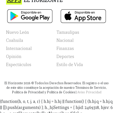
APPS
EL HORIZONTE
Nuevo León
Tamaulipas
Coahuila
Nacional
Internacional
Finanzas
Opinión
Deportes
Espectáculos
Estilo de Vida
El Horizonte
2026
© Todos los Derechos Reservados. El registro o el uso
de este sitio constituye la aceptación de nuestro Términos de Servicio,
Política de Privacidad y Política de Cookies |
Aviso Privacidad
(function(h, o, t, j, a, r) { h.hj = h.hj || function() { (h.hj.q = h.hj.q
|| []).push(arguments) }; h._hjSettings = { hjid: 2469318, hjsv: 6