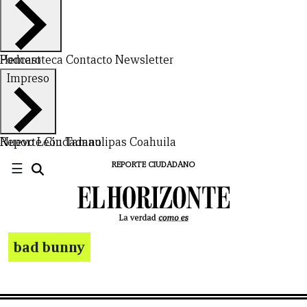
Hemeroteca
Podcast
Contacto
Newsletter
Impreso
Nuevo León
Reporte Ciudadano
Tamaulipas
Coahuila
☰
REPORTE CIUDADANO
bad bunny