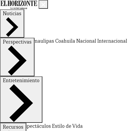
Noticias
Nuevo León
Tamaulipas
Coahuila
Nacional
Internacional
Perspectivas
Finanzas
Opinión
Entretenimiento
Deportes
Espectáculos
Estilo de Vida
Recursos